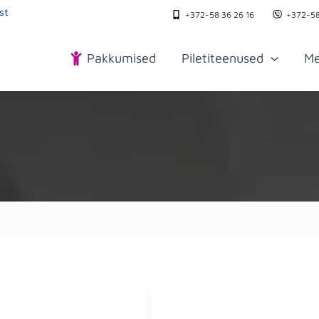
st
+372-58 36 26 16
+372-58
Pakkumised
Piletiteenused
Me