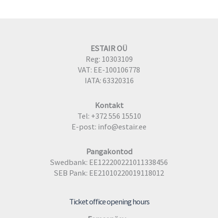
ESTAIR OÜ
Reg: 10303109
VAT: EE-100106778
IATA: 63320316
Kontakt
Tel: +372 556 15510
E-post: info@estair.ee
Pangakontod
Swedbank: EE122200221011338456
SEB Pank: EE21010220019118012
Ticket office opening hours