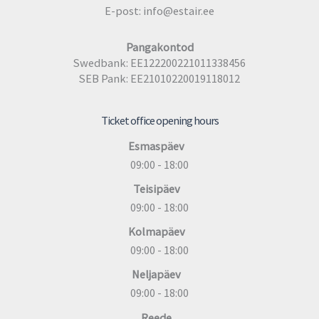
E-post: info@estair.ee
Pangakontod
Swedbank: EE122200221011338456
SEB Pank: EE21010220019118012
Ticket office opening hours
Esmaspäev
09:00 - 18:00
Teisipäev
09:00 - 18:00
Kolmapäev
09:00 - 18:00
Neljapäev
09:00 - 18:00
Reede