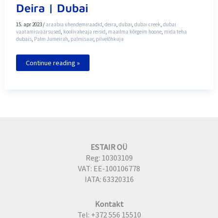
Deira | Dubai
15. apr 2023
/
araabia ühendemiraadid
,
deira
,
dubai
,
dubai creek
,
dubai
vaatamisväärsused
,
koolivaheaja reisid
,
maailma kõrgeim hoone
,
mida teha
dubais
,
Palm Jumeirah
,
palmisaar
,
pilvelõhkuja
Continue reading »
ESTAIR OÜ
Reg: 10303109
VAT: EE-100106778
IATA: 63320316
Kontakt
Tel: +372 556 15510