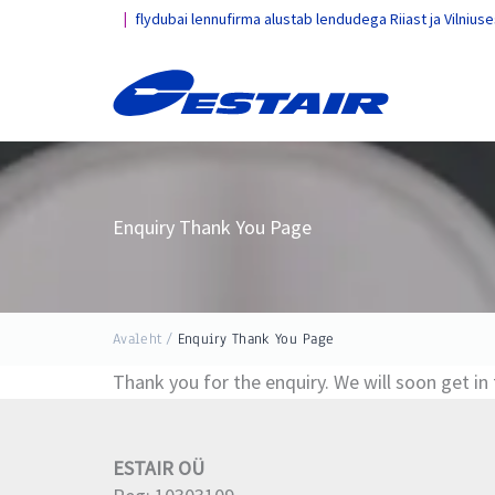
Skip
content
|
flydubai lennufirma alustab lendudega Riiast ja Vilniuse
to
content
Enquiry Thank You Page
Avaleht
Enquiry Thank You Page
Thank you for the enquiry. We will soon get in
ESTAIR OÜ