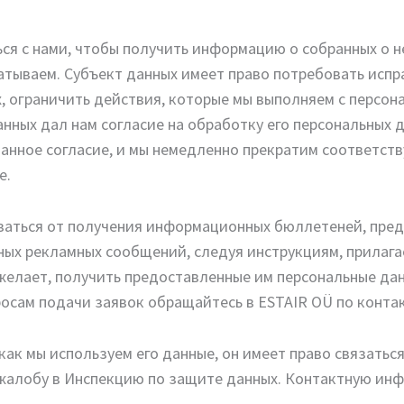
ься с нами, чтобы получить информацию о собранных о н
батываем. Субъект данных имеет право потребовать исп
х, ограничить действия, которые мы выполняем с персо
анных дал нам согласие на обработку его персональных 
данное согласие, и мы немедленно прекратим соответств
е.
заться от получения информационных бюллетеней, пред
ных рекламных сообщений, следуя инструкциям, прилаг
пожелает, получить предоставленные им персональные д
росам подачи заявок обращайтесь в ESTAIR OÜ по конта
 как мы используем его данные, он имеет право связатьс
 жалобу в Инспекцию по защите данных. Контактную ин