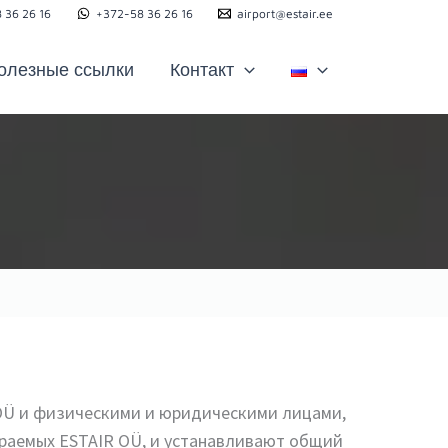
 36 26 16
+372-58 36 26 16
airport@estair.ee
олезные ссылки
Контакт
OÜ и физическими и юридическими лицами,
ираемых ESTAIR OÜ, и устанавливают общий