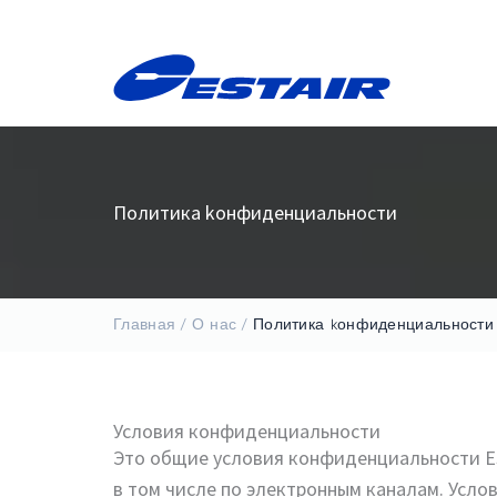
Перейти
содержимому
к
содержимому
Политика kонфиденциальности
Главная
О нас
Политика kонфиденциальности
Условия конфиденциальности
Это общие условия конфиденциальности E
в том числе по электронным каналам. Усл